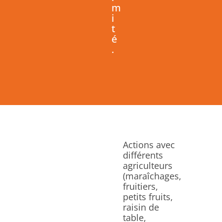
m
i
t
é
.
Actions avec
différents
agriculteurs
(maraîchages,
fruitiers,
petits fruits,
raisin de
table,