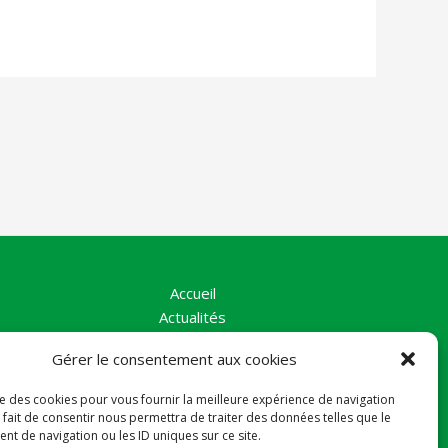
Accueil
Actualités
La Vallée
Gérer le consentement aux cookies
Nos Actions
Le collectif
ise des cookies pour vous fournir la meilleure expérience de navigation
Contact
 fait de consentir nous permettra de traiter des données telles que le
Politique de cookies (UE)
t de navigation ou les ID uniques sur ce site.