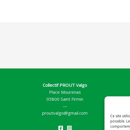
Collectif PROUT Valgo
Place Mourenas
05800 Saint Firmin
—
proutvalgo@gmail.com
Ce site util
possible. Le
comportemen