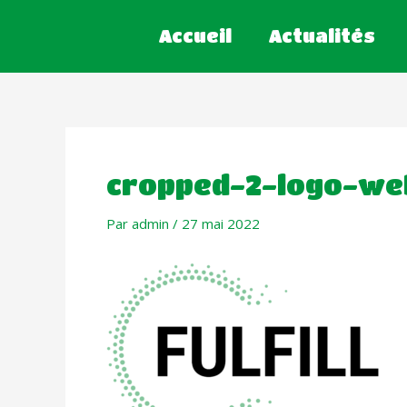
Accueil
Actualités
cropped-2-logo-we
Par
admin
/
27 mai 2022