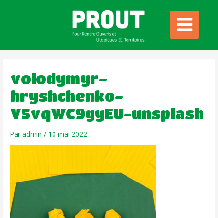
volodymyr-
hryshchenko-
V5vqWC9gyEU-unsplash
Par
admin
/
10 mai 2022