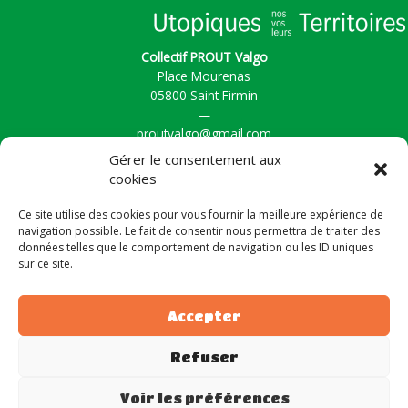
Collectif PROUT Valgo
Place Mourenas
05800 Saint Firmin
—
proutvalgo@gmail.com
Gérer le consentement aux
cookies
Accueil
Ce site utilise des cookies pour vous fournir la meilleure expérience de
Actualités
navigation possible. Le fait de consentir nous permettra de traiter des
La Vallée
données telles que le comportement de navigation ou les ID uniques
Nos Actions
sur ce site.
Le collectif
Contact
Accepter
Politique de cookies (UE)
Refuser
Voir les préférences
Collectif Prout Valgo
— Création du site web : Charles Sroczynski —