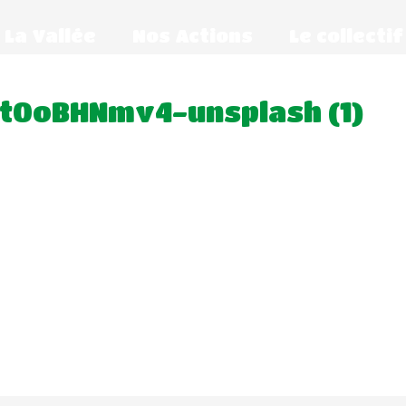
La Vallée
Nos Actions
Le collectif
ct0oBHNmv4-unsplash (1)