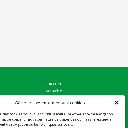
Accueil
Actualités
La Vallée
Gérer le consentement aux cookies
Nos Actions
Le collectif
ise des cookies pour vous fournir la meilleure expérience de navigation
Contact
 fait de consentir nous permettra de traiter des données telles que le
Politique de cookies (UE)
t de navigation ou les ID uniques sur ce site.