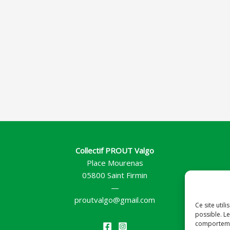
Collectif PROUT Valgo
Place Mourenas
05800 Saint Firmin
—
proutvalgo@gmail.com
Ce site util
possible. Le
comportemen