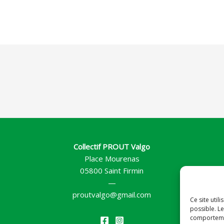
Collectif PROUT Valgo
Place Mourenas
05800 Saint Firmin
—
proutvalgo@gmail.com
Ce site util
possible. Le
comportemen