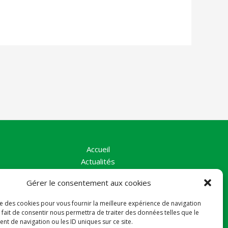
Accueil
Actualités
La Vallée
Gérer le consentement aux cookies
Nos Actions
Le collectif
ise des cookies pour vous fournir la meilleure expérience de navigation
Contact
 fait de consentir nous permettra de traiter des données telles que le
Politique de cookies (UE)
t de navigation ou les ID uniques sur ce site.