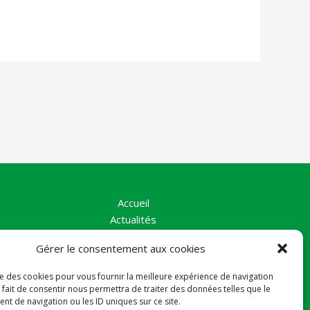
Accueil
Actualités
La Vallée
Gérer le consentement aux cookies
Nos Actions
Le collectif
ise des cookies pour vous fournir la meilleure expérience de navigation
Contact
 fait de consentir nous permettra de traiter des données telles que le
Politique de cookies (UE)
t de navigation ou les ID uniques sur ce site.