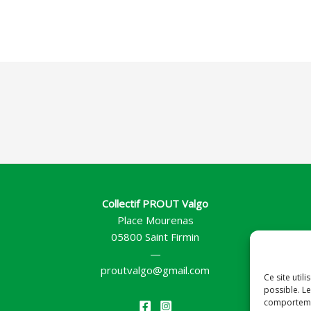
Collectif PROUT Valgo
Place Mourenas
05800 Saint Firmin
—
proutvalgo@gmail.com
Ce site util
possible. Le
comportemen