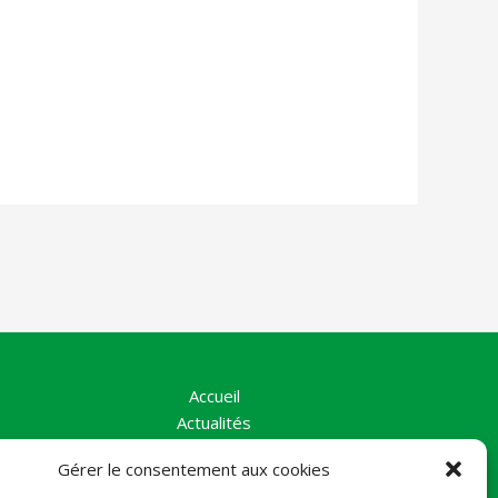
Accueil
Actualités
La Vallée
Gérer le consentement aux cookies
Nos Actions