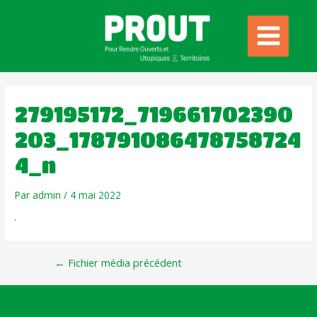
279195172_719661702390
203_178791086478758724
4_n
Par
admin
/
4 mai 2022
←
Fichier média précédent