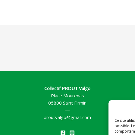
Collectif PROUT Valgo
Place Mourenas
05800 Saint Firmin
—
proutvalgo@gmail.com
Ce site util
possible. Le
comportemen