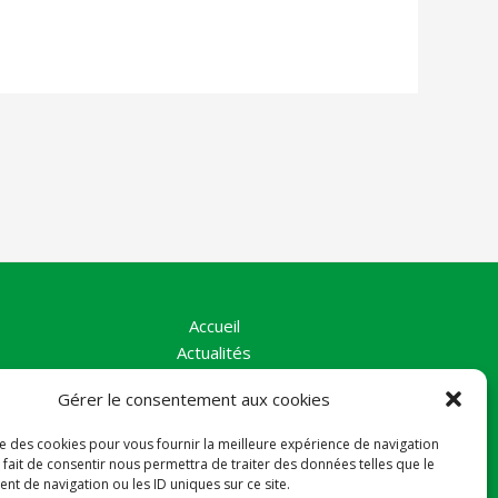
Accueil
Actualités
La Vallée
Gérer le consentement aux cookies
Nos Actions
Le collectif
ise des cookies pour vous fournir la meilleure expérience de navigation
Contact
 fait de consentir nous permettra de traiter des données telles que le
Politique de cookies (UE)
t de navigation ou les ID uniques sur ce site.