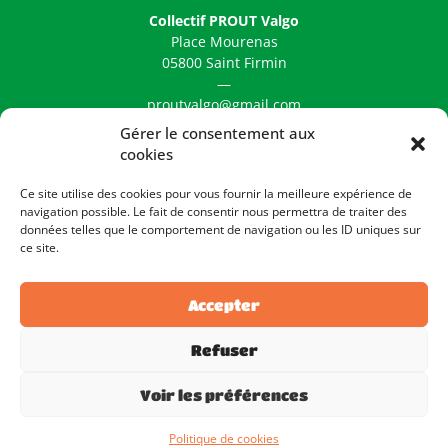
Collectif PROUT Valgo
Place Mourenas
05800 Saint Firmin
—
proutvalgo@gmail.com
Gérer le consentement aux
cookies
Accueil
Ce site utilise des cookies pour vous fournir la meilleure expérience de
Actualités
navigation possible. Le fait de consentir nous permettra de traiter des
La Vallée
données telles que le comportement de navigation ou les ID uniques sur
Nos Actions
ce site.
Le collectif
Contact
Accepter
Politique de cookies (UE)
Refuser
Voir les préférences
Collectif Prout Valgo
— Création du site web : Charles Sroczynski
— Création graphique : Elia Mallen
eliamallen.com
Politique de cookies