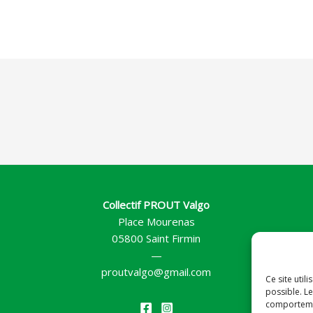
Collectif PROUT Valgo
Place Mourenas
05800 Saint Firmin
—
proutvalgo@gmail.com
Ce site util
possible. Le
comportemen