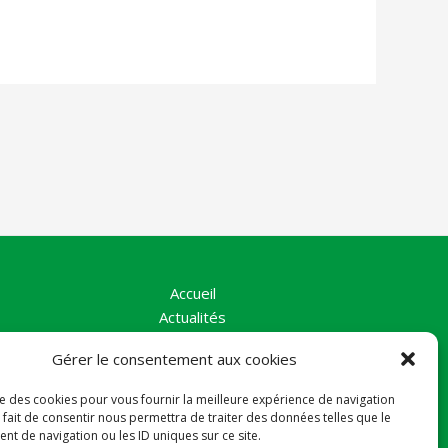
Accueil
Actualités
La Vallée
Gérer le consentement aux cookies
Nos Actions
Le collectif
ise des cookies pour vous fournir la meilleure expérience de navigation
Contact
 fait de consentir nous permettra de traiter des données telles que le
Politique de cookies (UE)
t de navigation ou les ID uniques sur ce site.