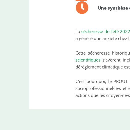
Une synthèse 
La
sécheresse de l’été 202
a généré une anxiété chez 
Cette sécheresse historiq
scientifiques
s’avèrent inél
dérèglement climatique est 
C’est pourquoi, le
PROUT
socioprofessionnel·le·s et 
actions que les citoyen·ne·