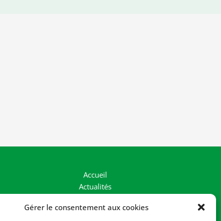
Accueil
Actualités
La Vallée
Gérer le consentement aux cookies
Nos Actions