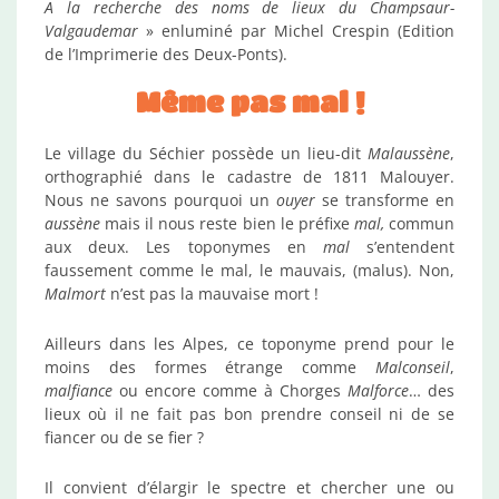
A la recherche des noms de lieux du Champsaur-
Valgaudemar
» enluminé par Michel Crespin (Edition
de l’Imprimerie des Deux-Ponts).
Même pas mal !
Le village du Séchier possède un lieu-dit
Malaussène
,
orthographié dans le cadastre de 1811 Malouyer.
Nous ne savons pourquoi un
ouyer
se transforme en
aussène
mais il nous reste bien le préfixe
mal,
commun
aux deux. Les toponymes en
mal
s’entendent
faussement comme le mal, le mauvais, (malus). Non,
Malmort
n’est pas la mauvaise mort !
Ailleurs dans les Alpes, ce toponyme prend pour le
moins des formes étrange comme
Malconseil
,
malfiance
ou encore comme à Chorges
Malforce
… des
lieux où il ne fait pas bon prendre conseil ni de se
fiancer ou de se fier ?
Il convient d’élargir le spectre et chercher une ou