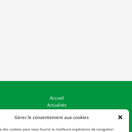
Accueil
Actualités
La Vallée
Gérer le consentement aux cookies
Nos Actions
Le collectif
ise des cookies pour vous fournir la meilleure expérience de navigation