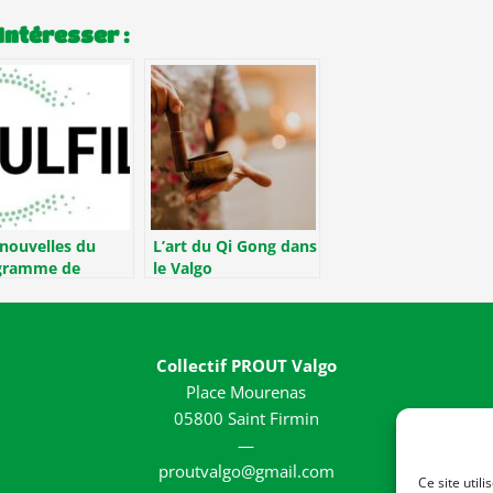
Intéresser :
nouvelles du
L’art du Qi Gong dans
gramme de
le Valgo
erche Fulfill
Collectif PROUT Valgo
Place Mourenas
05800 Saint Firmin
—
proutvalgo@gmail.com
Ce site util