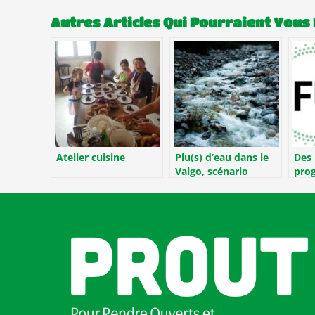
Autres Articles Qui Pourraient Vous 
Atelier cuisine
Plu(s) d’eau dans le
Des 
Valgo, scénario
pro
pessimiste ou
rech
perspective réaliste ?